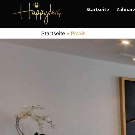
Skip
Startseite
Zahnärz
to
content
Startseite
»
Praxis