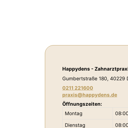
Happydens - Zahnarztpraxis
Gumbertstraße 180, 40229 
0211 221600
praxis@happydens.de
Öffnungszeiten:
Montag
08:0
Dienstag
08:0