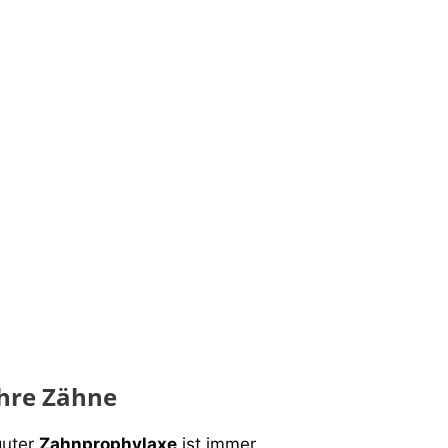
Ihre Zähne
guter
Zahnprophylaxe
ist immer